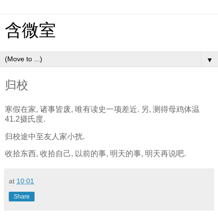
含微室
▼
归校
寒假在家, 诸事皆废, 唯有读史一项差近. 另, 测得母鸡体温
41.2摄氏度.
归校途中至友人家小扰.
收拾东西, 收拾自己, 以前的事, 明天的事, 明天再说吧.
at
10:01
Share