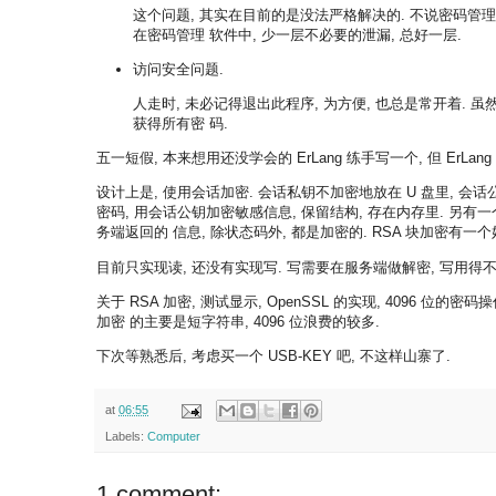
这个问题, 其实在目前的是没法严格解决的. 不说密码管理软
在密码管理 软件中, 少一层不必要的泄漏, 总好一层.
访问安全问题.
人走时, 未必记得退出此程序, 为方便, 也总是常开着. 虽
获得所有密 码.
五一短假, 本来想用还没学会的 ErLang 练手写一个, 但 ErLan
设计上是, 使用会话加密. 会话私钥不加密地放在 U 盘里, 会话
密码, 用会话公钥加密敏感信息, 保留结构, 存在内存里. 另有一个客
务端返回的 信息, 除状态码外, 都是加密的. RSA 块加密有一
目前只实现读, 还没有实现写. 写需要在服务端做解密, 写用得不多
关于 RSA 加密, 测试显示, OpenSSL 的实现, 4096 位的密码
加密 的主要是短字符串, 4096 位浪费的较多.
下次等熟悉后, 考虑买一个 USB-KEY 吧, 不这样山寨了.
at
06:55
Labels:
Computer
1 comment: