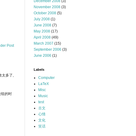
December 2008
(3)
November 2008
(3)
October 2008
(5)
July 2008
(1)
June 2008
(7)
May 2008
(17)
April 2008
(49)
March 2007
(15)
lder Post
September 2006
(3)
June 2006
(1)
Labels
参数太多了,
Computer
LaTeX
Misc
型数组的时
Music
test
古文
心情
文化
笑话