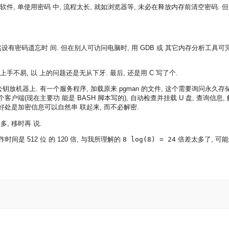
件, 单使用密码 中, 流程太长, 就如浏览器等, 未必在释放内存前清空密码. 但
然设有密码遗忘时 间. 但在别人可访问电脑时, 用 GDB 或 其它内存分析工具可
g 上手不易, 以 上的问题还是无从下牙. 最后, 还是用 C 写了个.
公钥放机器上. 有一个服务程序, 加载原来 pgman 的文件, 这个需要询问永久
户端(现在主要功 能是 BASH 脚本写的), 自动检查并挂载 U 盘, 查询信息, 
个好处是加密信息可以自然串 联起来, 而不必解密.
, 移时再 说.
操作时间是 512 位 的 120 倍, 与我所理解的
8 log(8) = 24
倍差太多了, 可