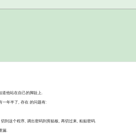
知道他站在自己的脚趾上.
一年半了, 存在 的问题有:
 切到这个程序, 调出密码到剪贴板, 再切过来, 粘贴密码.
泄漏.