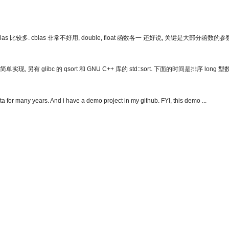
比较多. cblas 非常不好用, double, float 函数各一 还好说, 关键是大部分函数的
 glibc 的 qsort 和 GNU C++ 库的 std::sort. 下面的时间是排序 long 
a for many years. And i have a demo project in my github. FYI, this demo ...