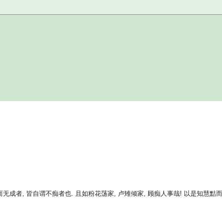
无成者, 皆自谓不痴者也. 且如粉花荡家, 卢雉倾家, 顾痴人事哉! 以是知慧黠