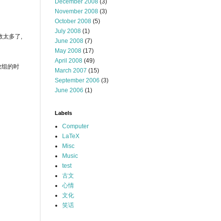
December 2008
(3)
November 2008
(3)
October 2008
(5)
July 2008
(1)
参数太多了,
June 2008
(7)
May 2008
(17)
April 2008
(49)
型数组的时
March 2007
(15)
September 2006
(3)
June 2006
(1)
Labels
Computer
LaTeX
Misc
Music
test
古文
心情
文化
笑话