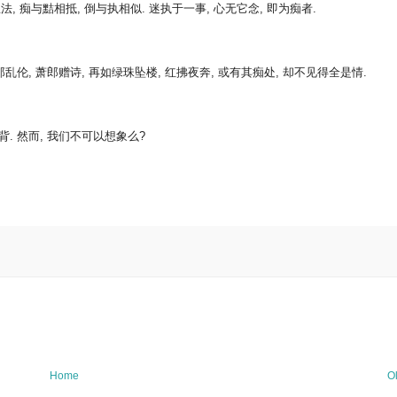
, 痴与黠相抵, 倒与执相似. 迷执于一事, 心无它念, 即为痴者.
三郎乱伦, 萧郎赠诗, 再如绿珠坠楼, 红拂夜奔, 或有其痴处, 却不见得全是情.
. 然而, 我们不可以想象么?
Home
O