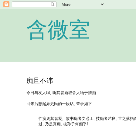
含微室
痴且不讳
今日与友人聊, 听其管窥取舍人物于情痴.
回来后想起异史氏的一段话, 查录如下:
性痴则其智凝, 故书痴者文必工, 技痴者艺良; 世之落拓而
过, 乃是真痴, 彼孙子何痴乎!