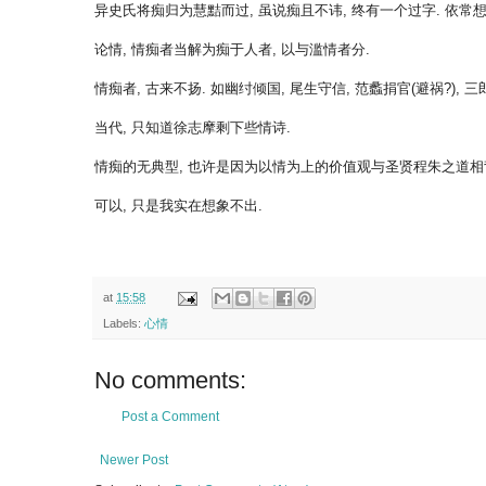
异史氏将痴归为慧黠而过, 虽说痴且不讳, 终有一个过字. 依常想法
论情, 情痴者当解为痴于人者, 以与滥情者分.
情痴者, 古来不扬. 如幽纣倾国, 尾生守信, 范蠡捐官(避祸?), 
当代, 只知道徐志摩剩下些情诗.
情痴的无典型, 也许是因为以情为上的价值观与圣贤程朱之道相背
可以, 只是我实在想象不出.
at
15:58
Labels:
心情
No comments:
Post a Comment
Newer Post